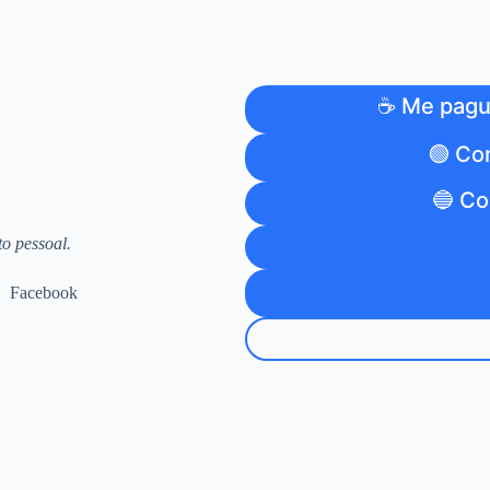
☕ Me pague
🟢 Co
🔵 Co
o pessoal.
Facebook