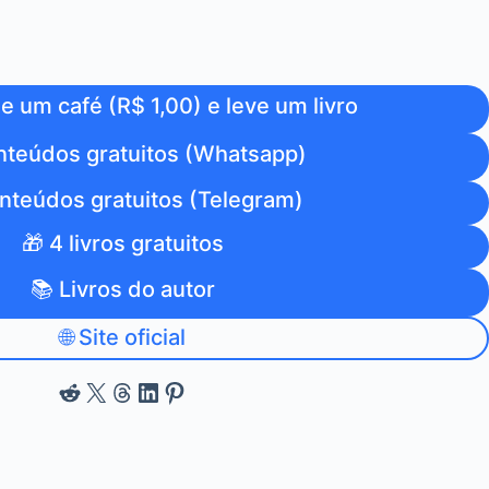
 um café (R$ 1,00) e leve um livro
nteúdos gratuitos (Whatsapp)
nteúdos gratuitos (Telegram)
🎁 4 livros gratuitos
📚 Livros do autor
🌐 Site oficial
Reddit
X
Threads
LinkedIn
Pinterest