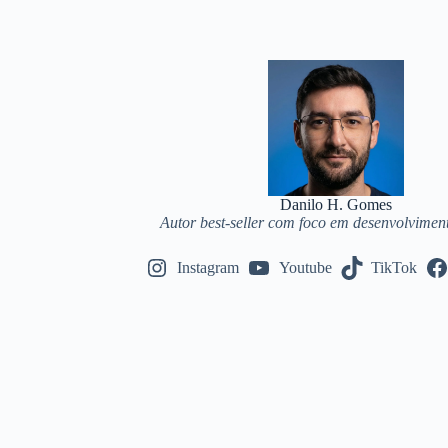
Pular
para
o
conteúdo
Danilo H. Gomes
Autor best-seller com foco em desenvolviment
Instagram
Youtube
TikTok