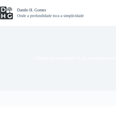
Pular
para
Danilo H. Gomes
o
Onde a profundidade toca a simplicidade
conteúdo
O Perigo das Suposições: O que Schopenhauer no