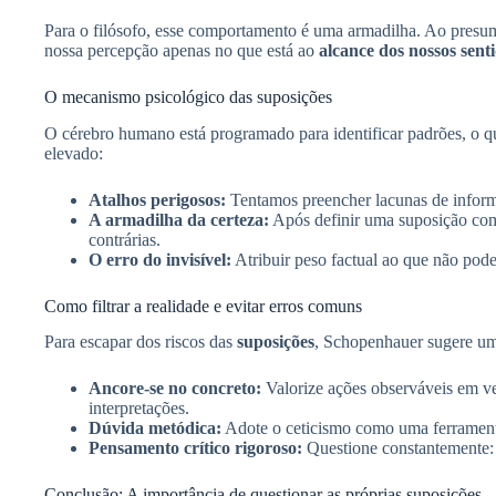
Para o filósofo, esse comportamento é uma armadilha. Ao presum
nossa percepção apenas no que está ao
alcance dos nossos sent
O mecanismo psicológico das suposições
O cérebro humano está programado para identificar padrões, o qu
elevado:
Atalhos perigosos:
Tentamos preencher lacunas de informa
A armadilha da certeza:
Após definir uma suposição como
contrárias.
O erro do invisível:
Atribuir peso factual ao que não pod
Como filtrar a realidade e evitar erros comuns
Para escapar dos riscos das
suposições
, Schopenhauer sugere uma
Ancore-se no concreto:
Valorize ações observáveis em ve
interpretações.
Dúvida metódica:
Adote o ceticismo como uma ferramenta
Pensamento crítico rigoroso:
Questione constantemente: 
Conclusão: A importância de questionar as próprias suposições