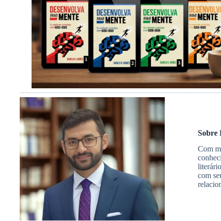
Sobre 
Com mai
conheci
literár
com seu
relacio