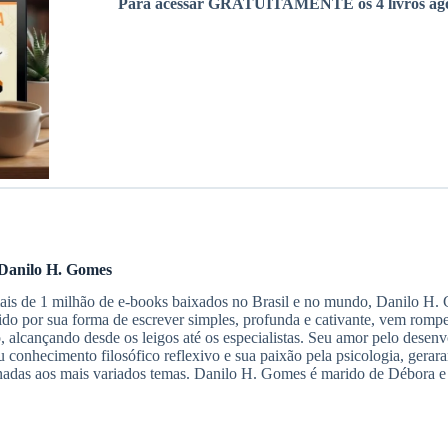
Para acessar GRATUITAMENTE os 4 livros ago
Danilo H. Gomes
s de 1 milhão de e-books baixados no Brasil e no mundo, Danilo H. G
do por sua forma de escrever simples, profunda e cativante, vem romp
io, alcançando desde os leigos até os especialistas. Seu amor pelo des
 conhecimento filosófico reflexivo e sua paixão pela psicologia, gerar
nadas aos mais variados temas. Danilo H. Gomes é marido de Débora e 