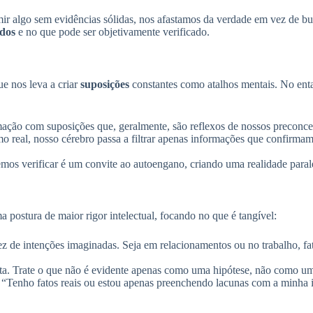
ir algo sem evidências sólidas, nos afastamos da verdade em vez de bu
idos
e no que pode ser objetivamente verificado.
e nos leva a criar
suposições
constantes como atalhos mentais. No enta
ção com suposições que, geralmente, são reflexos de nossos preconceito
 real, nosso cérebro passa a filtrar apenas informações que confirmam
emos verificar é um convite ao autoengano, criando uma realidade para
 postura de maior rigor intelectual, focando no que é tangível:
z de intenções imaginadas. Seja em relacionamentos ou no trabalho, f
. Trate o que não é evidente apenas como uma hipótese, não como uma
“Tenho fatos reais ou estou apenas preenchendo lacunas com a minha 