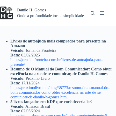
Pular
para
Danilo H. Gomes
o
Onde a profundidade toca a simplicidade
conteúdo
Livros de autoajuda mais comprados para presente na
Amazon
Veículo:
Jornal da Fronteira
Data:
03/02/2025
https://jornaldafronteira.com.br/livros-de-autoajuda-para-
presente/
Resumo de O Manual do Bom Comunicador: Como obter
excelência na arte de se comunicar, de Danilo H. Gomes
Veículo:
Próximo Livro
Data:
17/11/2024
https://proximolivro.net/blog/38773/resumo-de-o-manual-do-
bom-comunicador-como-obter-excelencia-na-arte-de-se-
comunicar-de-danilo-h-gomes.html
5 livros lançados em KDP que você deveria ler!
Veículo:
Amazon Brasil
Data:
02/05/2024
https://www.aboutamazon.com.br/noticias/entretenimento/5-