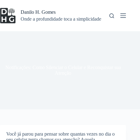
Pular
para
Danilo H. Gomes
o
Onde a profundidade toca a simplicidade
conteúdo
Notificações: Como Silenciar o Celular e Reconquistar sua
Atenção
Você já parou para pensar sobre quantas vezes no dia o
seu celular tenta chamar sua atenção? Aquela