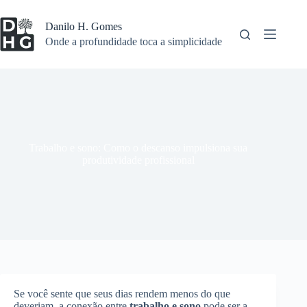
Pular
para
Danilo H. Gomes
o
Onde a profundidade toca a simplicidade
conteúdo
Trabalho e sono: Como o descanso impulsiona sua
produtividade profissional
Se você sente que seus dias rendem menos do que
deveriam, a conexão entre
trabalho e sono
pode ser a