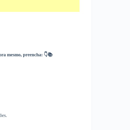
ra mesmo, preencha: 👇📚
ões.