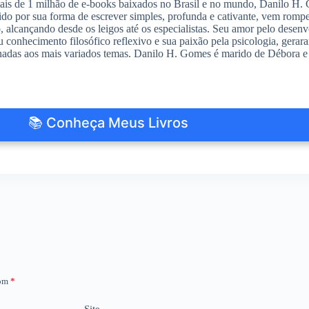
s de 1 milhão de e-books baixados no Brasil e no mundo, Danilo H. G
do por sua forma de escrever simples, profunda e cativante, vem romp
io, alcançando desde os leigos até os especialistas. Seu amor pelo des
 conhecimento filosófico reflexivo e sua paixão pela psicologia, gerar
nadas aos mais variados temas. Danilo H. Gomes é marido de Débora e 
📚 Conheça Meus Livros
com
*