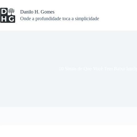
Pular
para
Danilo H. Gomes
o
Onde a profundidade toca a simplicidade
conteúdo
10 Sinais de Que Você Tem Baixa Intel