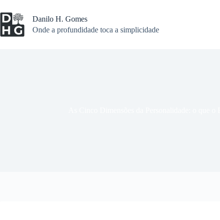
Pular
para
Danilo H. Gomes
o
Onde a profundidade toca a simplicidade
conteúdo
As Cinco Dimensões da Personalidade: o que o B