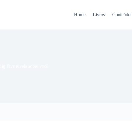
Home
Livros
Conteúdo
ig Five revela sobre você