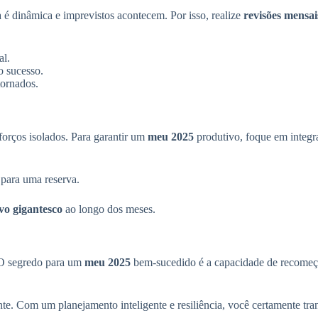
a é dinâmica e imprevistos acontecem. Por isso, realize
revisões mensai
al.
o sucesso.
tornados.
forços isolados. Para garantir um
meu 2025
produtivo, foque em integra
para uma reserva.
vo gigantesco
ao longo dos meses.
. O segredo para um
meu 2025
bem-sucedido é a capacidade de recomeçar
ente. Com um planejamento inteligente e resiliência, você certamente tr