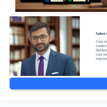
Sobre 
Com mai
conheci
literár
com seu
relacio