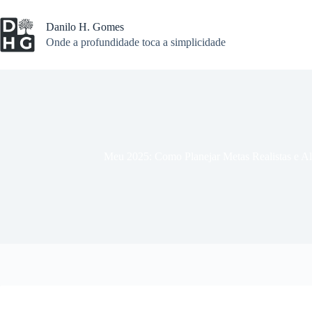
Pular
para
Danilo H. Gomes
o
Onde a profundidade toca a simplicidade
conteúdo
Meu 2025: Como Planejar Metas Realistas e Al