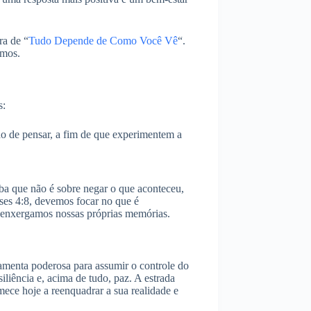
ra de “
Tudo Depende de Como Você Vê
“.
emos.
s:
 de pensar, a fim de que experimentem a
ba que não é sobre negar o que aconteceu,
ses 4:8, devemos focar no que é
o enxergamos nossas próprias memórias.
menta poderosa para assumir o controle do
liência e, acima de tudo, paz. A estrada
mece hoje a reenquadrar a sua realidade e