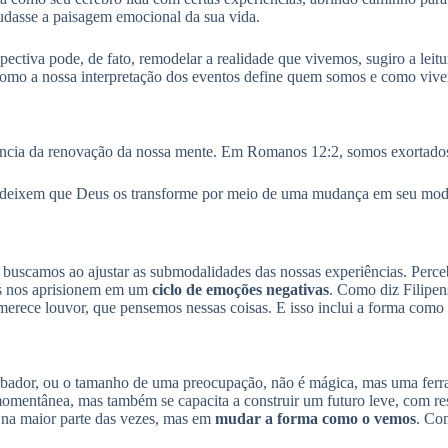
mudasse a paisagem emocional da sua vida.
tiva pode, de fato, remodelar a realidade que vivemos, sugiro a leitu
 como a nossa interpretação dos eventos define quem somos e como viv
ortância da renovação da nossa mente. Em Romanos 12:2, somos exortado
deixem que Deus os transforme por meio de uma mudança em seu modo
buscamos ao ajustar as submodalidades das nossas experiências. Perce
as nos aprisionem em um
ciclo de emoções negativas
. Como diz Filipen
o merece louvor, que pensemos nessas coisas. E isso inclui a forma com
ador, ou o tamanho de uma preocupação, não é mágica, mas uma ferra
mentânea, mas também se capacita a construir um futuro leve, com resi
 na maior parte das vezes, mas em
mudar a forma como o vemos
. Co