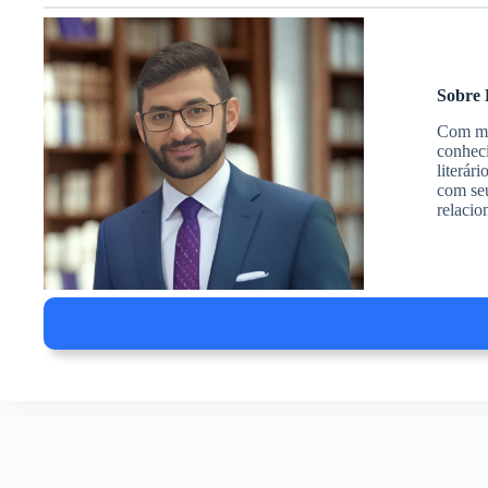
Sobre 
Com mai
conheci
literár
com seu
relacio