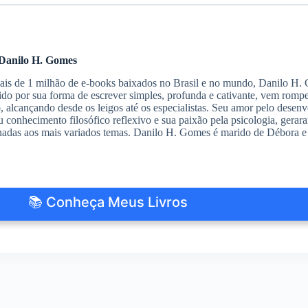
Danilo H. Gomes
s de 1 milhão de e-books baixados no Brasil e no mundo, Danilo H. G
do por sua forma de escrever simples, profunda e cativante, vem romp
io, alcançando desde os leigos até os especialistas. Seu amor pelo des
 conhecimento filosófico reflexivo e sua paixão pela psicologia, gerar
nadas aos mais variados temas. Danilo H. Gomes é marido de Débora e 
📚 Conheça Meus Livros