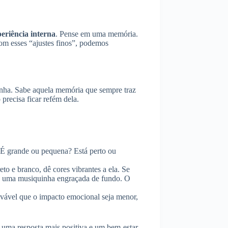
eriência interna
. Pense em uma memória.
com esses “ajustes finos”, podemos
panha. Sabe aquela memória que sempre traz
ecisa ficar refém dela.
? É grande ou pequena? Está perto ou
to e branco, dê cores vibrantes a ela. Se
que uma musiquinha engraçada de fundo. O
ovável que o impacto emocional seja menor,
 uma resposta mais positiva e um bem-estar