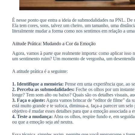
É nesse ponto que entra a ideia de submodalidades na PNL. De 
Ela tem cores, sons, talvez um cheiro, um tamanho, uma distânci
literalmente mudar a forma como nos sentimos em relação a uma 
Atitude Prática: Mudando a Cor da Emoção
Agora, vamos à parte que realmente importa: como aplicar isso n
um sentimento ruim? Um momento de vergonha, um desentendimen
A atitude prática é a seguinte:
1. Identifique a memória:
Pense em uma experiência que, ao ser
2. Perceba as submodalidades:
Feche os olhos por um instante
longe? Tem som alto ou baixo? Quais são os detalhes visuais, aud
3. Faça o ajuste:
Agora vamos brincar de “editor de filme” da sua
está muito grande e te sufoca, diminua-a, faça-a parecer um sel
objetivo é mudar esses detalhes para que a emoção associada a
4. Teste a mudança:
Abra os olhos, respire fundo e, em seguid
ou que a emoção seja até neutra.
Essa técnica, simples assim, permite que você reprograme a for