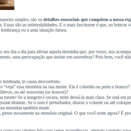
maneira simples, são os
detalhes sensoriais que compõem a nossa exp
a. Essas são as submodalidades. E o mais fascinante é que, ao brincar 
lembrança ou a uma situação futura.
o seu dia a dia para aliviar aquela dorzinha que, por vezes, nos acom
to, uma preocupação que insiste em assombrar? Pois bem, você não pr
 lembrada, te causa desconforto.
 e “veja” essa memória na sua mente. Ela é colorida ou preto e branco
itivos, ou até sensoriais (se houver)?
 mente! Se a imagem é escura, tente deixá-la mais clara. Se está em pre
o postal distante. Se o som é perturbador, abaixe o volume ou até colo
 essa memória também mude.
a, pense novamente na memória original. O que você sente agora? É pr
ma como seu cérebro lida com certas experiências, abrindo caminho para