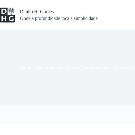
Pular
para
Danilo H. Gomes
o
Onde a profundidade toca a simplicidade
conteúdo
Como Transformar Emoções e Comportamentos Através da