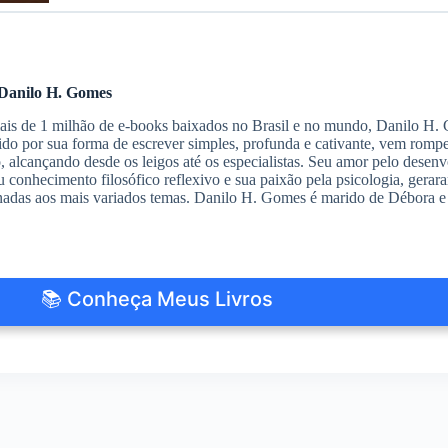
Danilo H. Gomes
s de 1 milhão de e-books baixados no Brasil e no mundo, Danilo H. G
do por sua forma de escrever simples, profunda e cativante, vem romp
io, alcançando desde os leigos até os especialistas. Seu amor pelo des
 conhecimento filosófico reflexivo e sua paixão pela psicologia, gerar
nadas aos mais variados temas. Danilo H. Gomes é marido de Débora e 
📚 Conheça Meus Livros