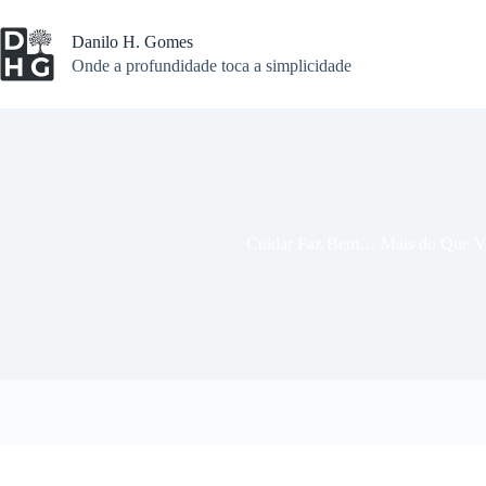
Pular
para
Danilo H. Gomes
o
Onde a profundidade toca a simplicidade
conteúdo
Cuidar Faz Bem… Mais do Que V