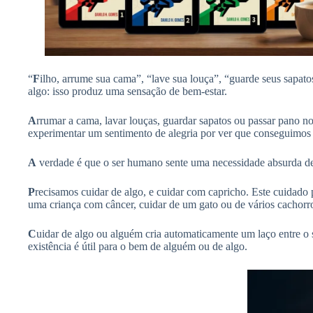
“
F
ilho, arrume sua cama”, “lave sua louça”, “guarde seus sapat
algo: isso produz uma sensação de bem-estar.
A
rrumar a cama, lavar louças, guardar sapatos ou passar pano n
experimentar um sentimento de alegria por ver que conseguimos 
A
verdade é que o ser humano sente uma necessidade absurda de ser
P
recisamos cuidar de algo, e cuidar com capricho. Este cuidado 
uma criança com câncer, cuidar de um gato ou de vários cachorr
C
uidar de algo ou alguém cria automaticamente um laço entre o s
existência é útil para o bem de alguém ou de algo.