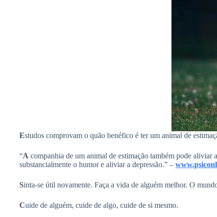
E
studos comprovam o quão benéfico é ter um animal de estimaç
“
A
companhia de um animal de estimação também pode aliviar a s
substancialmente o humor e aliviar a depressão.” –
www.psiconl
S
inta-se útil novamente. Faça a vida de alguém melhor. O mundo
C
uide de alguém, cuide de algo, cuide de si mesmo.