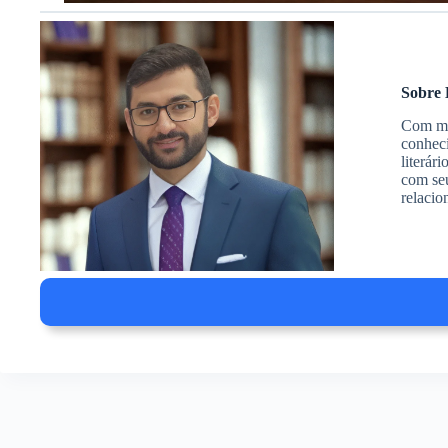
Sobre 
Com mai
conheci
literár
com seu
relacio