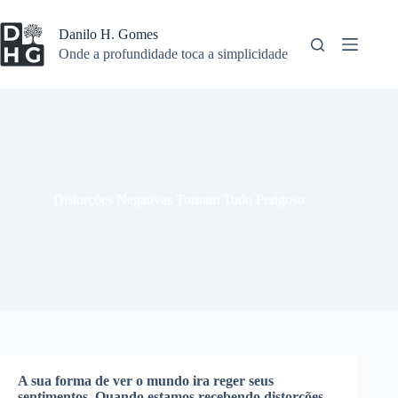
Pular
para
Danilo H. Gomes
o
Onde a profundidade toca a simplicidade
conteúdo
Distorções Negativas Tornam Tudo Perigoso
A sua forma de ver o mundo ira reger seus
sentimentos. Quando estamos recebendo distorções