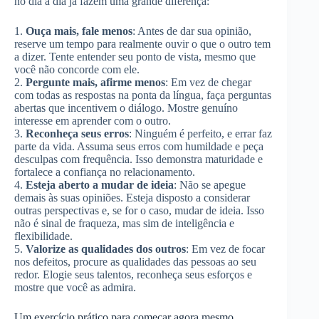
no dia a dia já fazem uma grande diferença:
1.
Ouça mais, fale menos
: Antes de dar sua opinião,
reserve um tempo para realmente ouvir o que o outro tem
a dizer. Tente entender seu ponto de vista, mesmo que
você não concorde com ele.
2.
Pergunte mais, afirme menos
: Em vez de chegar
com todas as respostas na ponta da língua, faça perguntas
abertas que incentivem o diálogo. Mostre genuíno
interesse em aprender com o outro.
3.
Reconheça seus erros
: Ninguém é perfeito, e errar faz
parte da vida. Assuma seus erros com humildade e peça
desculpas com frequência. Isso demonstra maturidade e
fortalece a confiança no relacionamento.
4.
Esteja aberto a mudar de ideia
: Não se apegue
demais às suas opiniões. Esteja disposto a considerar
outras perspectivas e, se for o caso, mudar de ideia. Isso
não é sinal de fraqueza, mas sim de inteligência e
flexibilidade.
5.
Valorize as qualidades dos outros
: Em vez de focar
nos defeitos, procure as qualidades das pessoas ao seu
redor. Elogie seus talentos, reconheça seus esforços e
mostre que você as admira.
Um exercício prático para começar agora mesmo