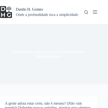
Pular
para
Danilo H. Gomes
o
Onde a profundidade toca a simplicidade
conteúdo
Humildade: A Chave Que Abre Portas Nos Seus
Relacionamentos
A gente adora estar certo, não é mesmo? (
Não vale
mentir!
) Defender nossas opiniões, mostrar que sabemos