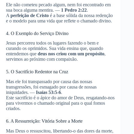
Ele não cometeu pecado algum, nem foi encontrado em
sua boca alguma mentira. —
1 Pedro 2:22
.
A
perfeição de Cristo
é a base sólida da nossa redenção
e o modelo para uma vida que reflete o chamado divino.
4. O Exemplo do Serviço Divino
Jesus percorreu todos os lugares fazendo o bem e
curando os oprimidos. Sua vida ensina que, quando
entendemos que
deus nos criou com um propósito
,
servimos ao próximo com compaixão.
5. O Sacrifício Redentor na Cruz
Mas ele foi transpassado por causa das nossas
transgressões, foi esmagado por causa de nossas
iniquidades. —
Isaías 53:5-6
.
Este sacrifício é o ápice do amor de Deus, resgatando-nos
para vivermos o chamado original para o qual fomos
criados.
6. A Ressurreição: Vitória Sobre a Morte
Mas Deus o ressuscitou, libertando-o das dores da morte,