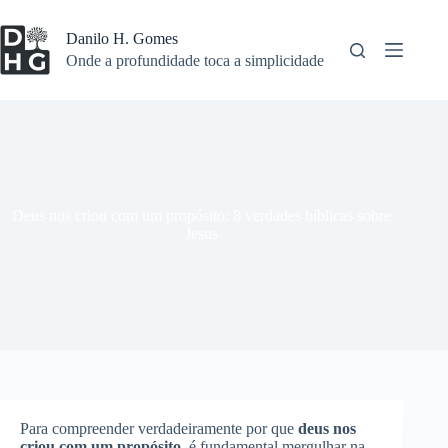
Pular
para
Danilo H. Gomes
o
Onde a profundidade toca a simplicidade
conteúdo
Deus nos criou com um propósito: 8 verdades bíblicas sobre
Jesus
Para compreender verdadeiramente por que
deus nos
criou com um propósito
, é fundamental mergulhar na