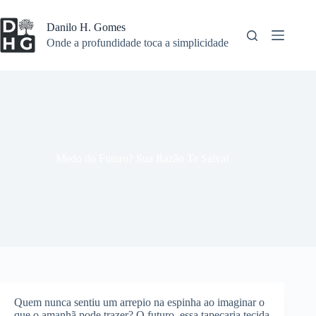
Pular
para
Danilo H. Gomes
o
Onde a profundidade toca a simplicidade
conteúdo
Medo do Futuro? Sua Razão Te Salva!
Quem nunca sentiu um arrepio na espinha ao imaginar o
que o amanhã pode trazer? O futuro, essa tapeçaria tecida