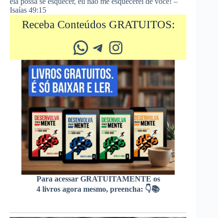
ela possa se esquecer, eu não me esquecerei de você! –
Isaías 49:15
Receba Conteúdos GRATUITOS:
Whatsapp
Telegram
Instagram
Para acessar GRATUITAMENTE os
4 livros agora mesmo, preencha: 👇📚