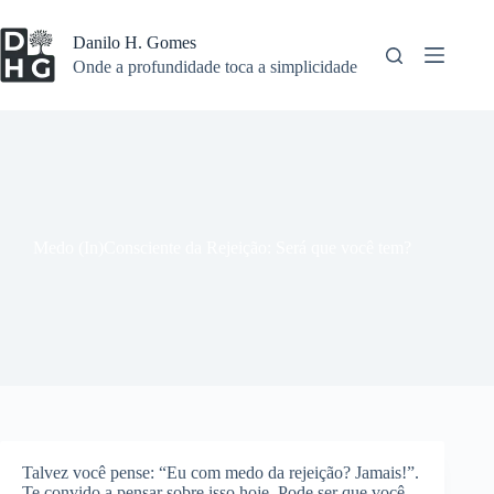
Pular
para
Danilo H. Gomes
o
Onde a profundidade toca a simplicidade
conteúdo
Medo (In)Consciente da Rejeição: Será que você tem?
Talvez você pense: “Eu com medo da rejeição? Jamais!”.
Te convido a pensar sobre isso hoje. Pode ser que você