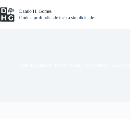
Pular
para
Danilo H. Gomes
o
Onde a profundidade toca a simplicidade
conteúdo
Método Buteyko: Respire Melhor, Viva Melhor – Guia Comp