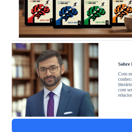
Sobre 
Com mai
conheci
literár
com seu
relacio