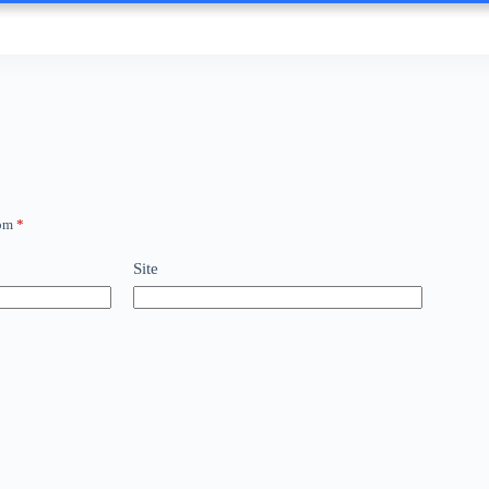
com
*
Site