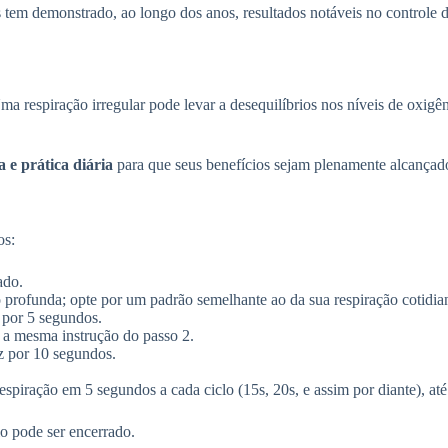
les tem demonstrado, ao longo dos anos, resultados notáveis no controle 
ma respiração irregular pode levar a desequilíbrios nos níveis de oxigê
a e prática diária
para que seus benefícios sejam plenamente alcançad
os:
ado.
o profunda; opte por um padrão semelhante ao da sua respiração cotidia
 por 5 segundos.
 a mesma instrução do passo 2.
z por 10 segundos.
iração em 5 segundos a cada ciclo (15s, 20s, e assim por diante), até a
io pode ser encerrado.