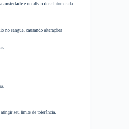
da
ansiedade
e no alívio dos sintomas da
nio no sangue, causando alterações
os.
na.
tingir seu limite de tolerância.