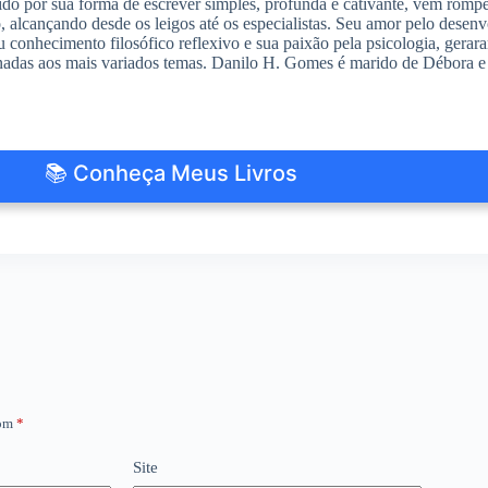
do por sua forma de escrever simples, profunda e cativante, vem romp
io, alcançando desde os leigos até os especialistas. Seu amor pelo des
 conhecimento filosófico reflexivo e sua paixão pela psicologia, gerar
nadas aos mais variados temas. Danilo H. Gomes é marido de Débora e 
📚 Conheça Meus Livros
com
*
Site