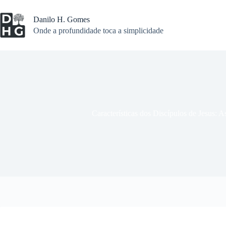
Pular
para
Danilo H. Gomes
o
Onde a profundidade toca a simplicidade
conteúdo
Características dos Discípulos de Jesus: A