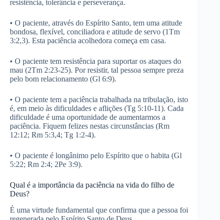
resistência, tolerância e perseverança.
• O paciente, através do Espírito Santo, tem uma atitude
bondosa, flexível, conciliadora e atitude de servo (1Tm
3:2,3). Esta paciência acolhedora começa em casa.
• O paciente tem resistência para suportar os ataques do
mau (2Tm 2:23-25). Por resistir, tal pessoa sempre preza
pelo bom relacionamento (Gl 6:9).
• O paciente tem a paciência trabalhada na tribulação, isto
é, em meio às dificuldades e aflições (Tg 5:10-11). Cada
dificuldade é uma oportunidade de aumentarmos a
paciência. Fiquem felizes nestas circunstâncias (Rm
12:12; Rm 5:3,4; Tg 1:2-4).
• O paciente é longânimo pelo Espírito que o habita (Gl
5:22; Rm 2:4; 2Pe 3:9).
Qual é a importância da paciência na vida do filho de
Deus?
É uma virtude fundamental que confirma que a pessoa foi
regenerada pelo Espírito Santo de Deus.