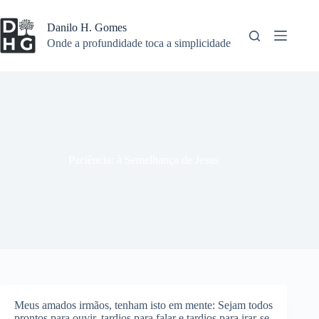
Pular
para
Danilo H. Gomes
o
Onde a profundidade toca a simplicidade
conteúdo
Paciência: à Semelhança de Jesus
Meus amados irmãos, tenham isto em mente: Sejam todos
prontos para ouvir, tardios para falar e tardios para irar-se,