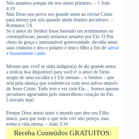
Nós amamos porque ele nos amou primeiro. – 1 João
4:19
Mas Deus nos prova seu grande amor ao enviar Cristo
para morrer por nós quando ainda éramos pecadores. –
Romanos 5:8
Se o amor do Senhor fosse baseado em sentimentos ou
consequências, jamais seríamos amados por Ele. O Pai,
cheio de graça e imensurável generosidade, decidiu amar
suas criaturas e deu o próprio e único filho a fim de
salvar
a humanidade caída
.
Mesmo que você se sinta indigno(a) de tão grande amor,
a notícia boa disponível para você é: o amor de Deus
surgiu de uma escolha e é Ele mesmo – o Senhor – que
zela pela aliança que estabeleceu com seus salvos através
de Jesus Cristo. Tudo tem a ver com Ele… Somos apenas
pecadores agraciados pelo maravilhoso coração do Pai.
Louvado seja!
Porque Deus amou tanto o mundo que deu seu Filho
único, para que todo o que nele crer não pereça, mas
tenha a vida eterna. – João 3:16
Receba Conteúdos GRATUITOS: