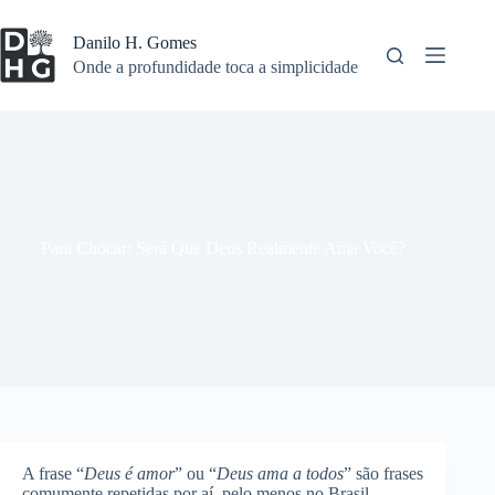
Pular
para
Danilo H. Gomes
o
Onde a profundidade toca a simplicidade
conteúdo
Para Chocar: Será Que Deus Realmente Ama Você?
A frase “
Deus é amor
” ou “
Deus ama a todos
” são frases
comumente repetidas por aí, pelo menos no Brasil.