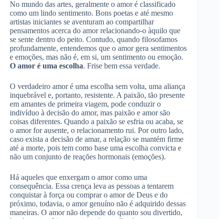
No mundo das artes, geralmente o amor é classificado
como um lindo sentimento. Bons poetas e até mesmo
artistas iniciantes se aventuram ao compartilhar
pensamentos acerca do amor relacionando-o àquilo que
se sente dentro do peito. Contudo, quando filosofamos
profundamente, entendemos que o amor gera sentimentos
e emoções, mas não é, em si, um sentimento ou emoção.
O amor é uma escolha
. Frise bem essa verdade.
O verdadeiro amor é uma escolha sem volta, uma aliança
inquebrável e, portanto, resistente. A paixão, tão presente
em amantes de primeira viagem, pode conduzir o
indivíduo à decisão do amor, mas paixão e amor são
coisas diferentes. Quando a paixão se esfria ou acaba, se
o amor for ausente, o relacionamento rui. Por outro lado,
caso exista a decisão de amar, a relação se mantém firme
até a morte, pois tem como base uma escolha convicta e
não um conjunto de reações hormonais (emoções).
Há aqueles que enxergam o amor como uma
consequência. Essa crença leva as pessoas a tentarem
conquistar à força ou comprar o amor de Deus e do
próximo, todavia, o amor genuíno não é adquirido dessas
maneiras. O amor não depende do quanto sou divertido,