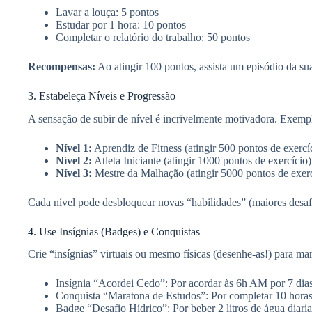
Lavar a louça: 5 pontos
Estudar por 1 hora: 10 pontos
Completar o relatório do trabalho: 50 pontos
Recompensas:
Ao atingir 100 pontos, assista um episódio da su
3. Estabeleça Níveis e Progressão
A sensação de subir de nível é incrivelmente motivadora. Exemp
Nível 1:
Aprendiz de Fitness (atingir 500 pontos de exercí
Nível 2:
Atleta Iniciante (atingir 1000 pontos de exercício)
Nível 3:
Mestre da Malhação (atingir 5000 pontos de exerc
Cada nível pode desbloquear novas “habilidades” (maiores desaf
4. Use Insígnias (Badges) e Conquistas
Crie “insígnias” virtuais ou mesmo físicas (desenhe-as!) para m
Insígnia “Acordei Cedo”: Por acordar às 6h AM por 7 dias
Conquista “Maratona de Estudos”: Por completar 10 hora
Badge “Desafio Hídrico”: Por beber 2 litros de água diar