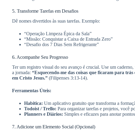
5. Transforme Tarefas em Desafios
Dê nomes divertidos às suas tarefas. Exemplo:
“Operação Limpeza Épica da Sala”
“Missão: Conquistar a Caixa de Entrada Zero”
“Desafio dos 7 Dias Sem Refrigerante”
6. Acompanhe Seu Progresso
Ter um registro visual do seu avanço é crucial. Use um caderno, 
a jornada:
“Esquecendo-me das coisas que ficaram para trás 
em Cristo Jesus.”
(Filipenses 3:13-14).
Ferramentas Úteis:
Habitica:
Um aplicativo gratuito que transforma a forma
Todoist / Trello:
Para organizar tarefas e projetos, você p
Planners e Diários:
Simples e eficazes para anotar ponto
7. Adicione um Elemento Social (Opcional)