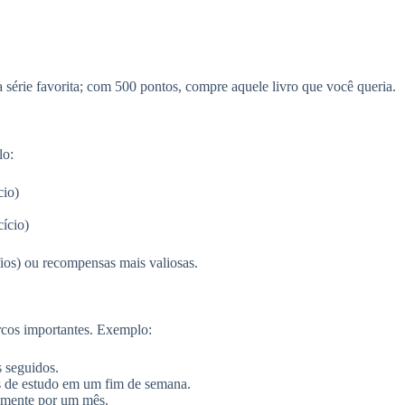
a série favorita; com 500 pontos, compre aquele livro que você queria.
lo:
cio)
ício)
ios) ou recompensas mais valiosas.
arcos importantes. Exemplo:
 seguidos.
s de estudo em um fim de semana.
iamente por um mês.