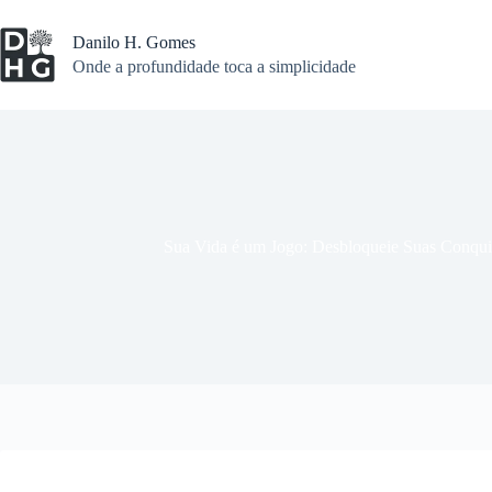
Pular
para
Danilo H. Gomes
o
Onde a profundidade toca a simplicidade
conteúdo
Sua Vida é um Jogo: Desbloqueie Suas Conqui