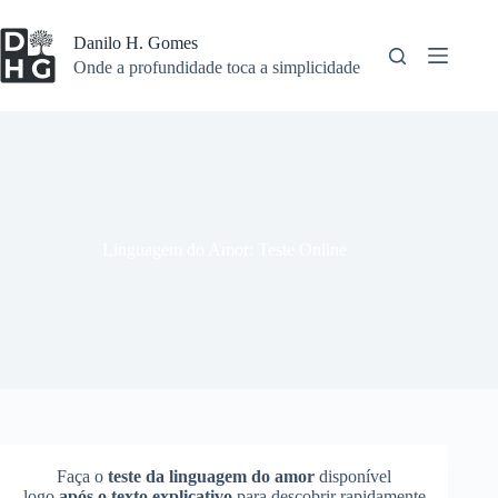
Pular
para
Danilo H. Gomes
o
Onde a profundidade toca a simplicidade
conteúdo
Linguagem do Amor: Teste Online
Faça o
teste da linguagem do amor
disponível
logo
após o texto explicativo
para descobrir rapidamente