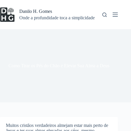
Pular
para
Danilo H. Gomes
o
Onde a profundidade toca a simplicidade
conteúdo
Como Tirar os Pés do Chão e Elevar Sua Alma a Deus
Muitos cristãos verdadeiros almejam estar mais perto de
Jesus e ter suas almas elevadas aos céus, mesmo