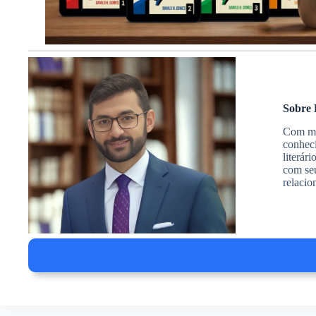
Sobre 
Com mai
conheci
literár
com seu
relacio