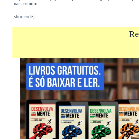
mais comum.
[shortcode]
Re