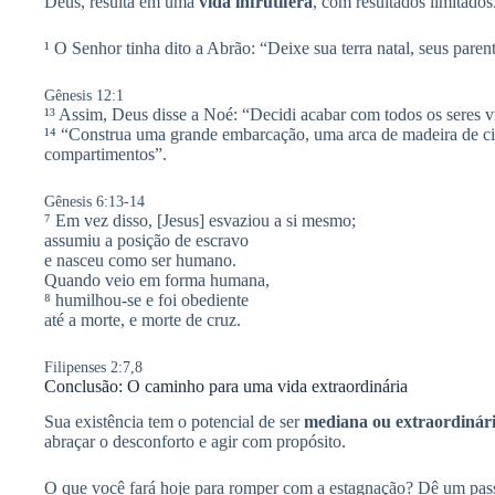
Deus, resulta em uma
vida infrutífera
, com resultados limitados
¹ O Senhor tinha dito a Abrão: “Deixe sua terra natal, seus parente
Gênesis 12:1
¹³ Assim, Deus disse a Noé: “Decidi acabar com todos os seres viv
¹⁴ “Construa uma grande embarcação, uma arca de madeira de cipr
compartimentos”.
Gênesis 6:13-14
⁷ Em vez disso, [Jesus] esvaziou a si mesmo;
assumiu a posição de escravo
e nasceu como ser humano.
Quando veio em forma humana,
⁸ humilhou-se e foi obediente
até a morte, e morte de cruz.
Filipenses 2:7,8
Conclusão: O caminho para uma vida extraordinária
Sua existência tem o potencial de ser
mediana ou extraordinár
abraçar o desconforto e agir com propósito.
O que você fará hoje para romper com a estagnação? Dê um pass