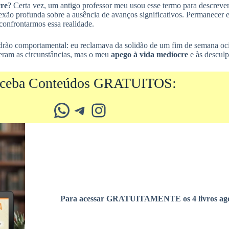
cre
? Certa vez, um antigo professor meu usou esse termo para descrever
flexão profunda sobre a ausência de avanços significativos. Permanecer
 confrontarmos essa realidade.
drão comportamental: eu reclamava da solidão de um fim de semana oci
eram as circunstâncias, mas o meu
apego à vida medíocre
e às descul
ceba Conteúdos GRATUITOS:
Whatsapp
Telegram
Instagram
Para acessar GRATUITAMENTE os 4 livros ago