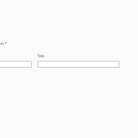
com
*
Site