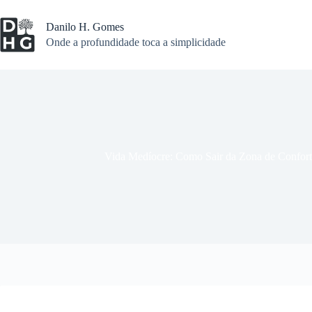
Pular
para
Danilo H. Gomes
o
Onde a profundidade toca a simplicidade
conteúdo
Vida Medíocre: Como Sair da Zona de Confort