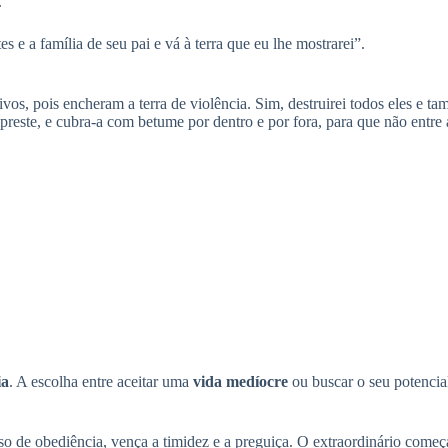
.
s e a família de seu pai e vá à terra que eu lhe mostrarei”.
os, pois encheram a terra de violência. Sim, destruirei todos eles e ta
este, e cubra-a com betume por dentro e por fora, para que não entre á
ia
. A escolha entre aceitar uma
vida medíocre
ou buscar o seu potencia
o de obediência, vença a timidez e a preguiça. O extraordinário com