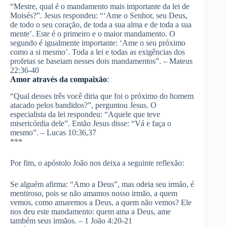
“Mestre, qual é o mandamento mais importante da lei de
Moisés?”. Jesus respondeu: “‘Ame o Senhor, seu Deus,
de todo o seu coração, de toda a sua alma e de toda a sua
mente’. Este é o primeiro e o maior mandamento. O
segundo é igualmente importante: ‘Ame o seu próximo
como a si mesmo’. Toda a lei e todas as exigências dos
profetas se baseiam nesses dois mandamentos”. – Mateus
22:36-40
Amor através da compaixão
:
“Qual desses três você diria que foi o próximo do homem
atacado pelos bandidos?”, perguntou Jesus. O
especialista da lei respondeu: “Aquele que teve
misericórdia dele”. Então Jesus disse: “Vá e faça o
mesmo”. – Lucas 10:36,37
***
Por fim, o apóstolo João nos deixa a seguinte reflexão:
Se alguém afirma: “Amo a Deus”, mas odeia seu irmão, é
mentiroso, pois se não amamos nosso irmão, a quem
vemos, como amaremos a Deus, a quem não vemos? Ele
nos deu este mandamento: quem ama a Deus, ame
também seus irmãos. – 1 João 4:20-21