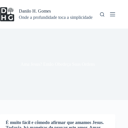
Pular
para
Danilo H. Gomes
o
Onde a profundidade toca a simplicidade
conteúdo
Ama Jesus? Então Obedeça Suas Ordens
É muito fácil e cômodo afirmar que amamos Jesus.
Todavia, há maneiras de provar este amor. Amar