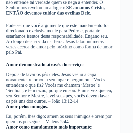
não entende tal verdade quem se nega a entender. O
Senhor nos revelou uma lógica:
SE amamos Cristo,
ENTÃO devemos cuidar das ovelhas Dele
.
Pode ser que você argumente que este mandamento foi
direcionado exclusivamente para Pedro e, portanto,
estaríamos isentos desta responsabilidade. Engano seu.
Ao longo de sua vida na Terra, Jesus falou inúmeras
vezes acerca do amor pelo próximo como forma de amor
pelo Pai.
Amor demonstrado através do serviço
:
Depois de lavar os pés deles, Jesus vestiu a capa
novamente, retornou a seu lugar e perguntou: “Vocês
entendem o que fiz? Vocês me chamam ‘Mestre’ e
‘Senhor’, e têm razão, porque eu sou. E uma vez que eu,
seu Senhor e Mestre, lavei seus pés, vocês devem lavar
os pés uns dos outros. – João 13:12-14
Amor pelos inimigos
:
Eu, porém, lhes digo: amem os seus inimigos e orem por
quem os persegue. – Mateus 5:44
Amor como mandamento mais importante
: