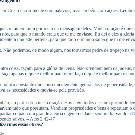
evangelho?
entar Cristo não somente com palavras, mas também com ações. Lembr
s que crerão em mim por meio da mensagem deles. Minha oração é que 
m nós, para que o mundo creia que tu me enviaste. Eu dei a eles a glóri
imentem unidade perfeita, para que todo o mundo saiba que tu me envi
ós. Não podemos, de modo algum, nos tornarmos pedra de tropeço na v
tra coisa, façam para a glória de Deus. Não ofendam nem os judeus, n
aço apenas o que é melhor para mim; faço o que é melhor para os outro
prática constante que consequentemente gerará atos de generosidade, s
ava as necessidades e movia-se pela provisão.
ão, ao partir do pão e à oração. Havia em todos eles um profundo temo
lhavam tudo que possuíam. Vendiam propriedades e bens e repartiam o 
 partiam o pão com grande alegria e generosidade, sempre louvando a D
 sendo salvos. – Atos 2:42-47
lizarmos essas obras?
lo.