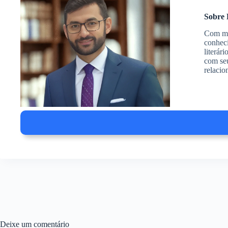
Sobre 
Com mai
conheci
literár
com seu
relacio
Deixe um comentário