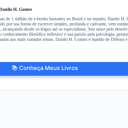
Danilo H. Gomes
s de 1 milhão de e-books baixados no Brasil e no mundo, Danilo H. G
do por sua forma de escrever simples, profunda e cativante, vem romp
io, alcançando desde os leigos até os especialistas. Seu amor pelo des
 conhecimento filosófico reflexivo e sua paixão pela psicologia, gerar
nadas aos mais variados temas. Danilo H. Gomes é marido de Débora e 
📚 Conheça Meus Livros