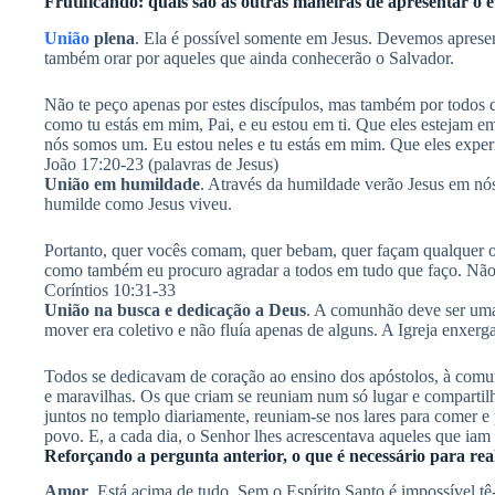
Frutificando: quais são as outras maneiras de apresentar o 
União
plena
. Ela é possível somente em Jesus. Devemos apres
também orar por aqueles que ainda conhecerão o Salvador.
Não te peço apenas por estes discípulos, mas também por todo
como tu estás em mim, Pai, e eu estou em ti. Que eles estejam e
nós somos um. Eu estou neles e tu estás em mim. Que eles exper
João 17:20-23 (palavras de Jesus)
União em humildade
. Através da humildade verão Jesus em n
humilde como Jesus viveu.
Portanto, quer vocês comam, quer bebam, quer façam qualquer ou
como também eu procuro agradar a todos em tudo que faço. Não f
Coríntios 10:31-33
União na busca e dedicação a Deus
. A comunhão deve ser uma 
mover era coletivo e não fluía apenas de alguns. A Igreja enxerg
Todos se dedicavam de coração ao ensino dos apóstolos, à comunh
e maravilhas. Os que criam se reuniam num só lugar e comparti
juntos no templo diariamente, reuniam-se nos lares para comer e
povo. E, a cada dia, o Senhor lhes acrescentava aqueles que iam
Reforçando a pergunta anterior, o que é necessário para rea
Amor
. Está acima de tudo. Sem o Espírito Santo é impossível tê-