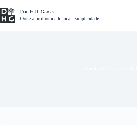
Pular
para
Danilo H. Gomes
o
Onde a profundidade toca a simplicidade
conteúdo
Frutificando Através da Un