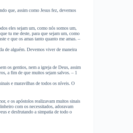
ando que, assim como Jesus fez, devemos
todos eles sejam um, como nós somos um,
a que tu me deste, para que sejam um, como
aste e que os amas tanto quanto me amas. –
ida de alguém. Devemos viver de maneira
em os gentios, nem a igreja de Deus, assim
s, a fim de que muitos sejam salvos. – 1
inais e maravilhas de todos os níveis. O
r, e os apóstolos realizavam muitos sinais
dinheiro com os necessitados, adoravam
eus e desfrutando a simpatia de todo o