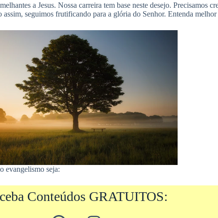
melhantes a Jesus. Nossa carreira tem base neste desejo. Precisamos c
 assim, seguimos frutificando para a glória do Senhor. Entenda melhor
ao evangelismo seja:
ceba Conteúdos GRATUITOS: