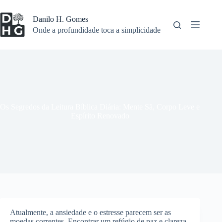
Pular
para
Danilo H. Gomes
o
Onde a profundidade toca a simplicidade
conteúdo
Os Segredos da Leitura Bíblica Diária: Mente Sã, Corpo Leve e
Espírito Renovado
Atualmente, a ansiedade e o estresse parecem ser as
moedas correntes. Encontrar um refúgio de paz e clareza