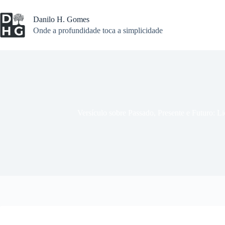
Pular
para
Danilo H. Gomes
o
Onde a profundidade toca a simplicidade
conteúdo
Versículo sobre Passado, Presente e Futuro: Li