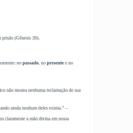
 prisão (Gênesis 39).
 momento: no
passado
, no
presente
e no
blico não mostra nenhuma reclamação de sua
uando ainda nenhum deles existia.” –
os claramente a mão divina em nossa