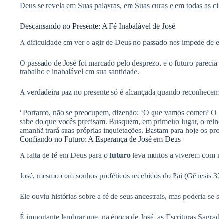
Deus se revela em Suas palavras, em Suas curas e em todas as ci
Descansando no Presente: A Fé Inabalável de José
A dificuldade em ver o agir de Deus no passado nos impede de 
O passado de José foi marcado pelo desprezo, e o futuro pareci
trabalho e inabalável em sua santidade.
A verdadeira paz no presente só é alcançada quando reconhecem
“Portanto, não se preocupem, dizendo: ‘O que vamos comer? O q
sabe do que vocês precisam. Busquem, em primeiro lugar, o reino
amanhã trará suas próprias inquietações. Bastam para hoje os pr
Confiando no Futuro: A Esperança de José em Deus
A falta de fé em Deus para o
futuro
leva muitos a viverem com m
José, mesmo com sonhos proféticos recebidos do Pai (Gênesis 37)
Ele ouviu histórias sobre a fé de seus ancestrais, mas poderia s
É importante lembrar que, na época de José, as Escrituras Sagrad