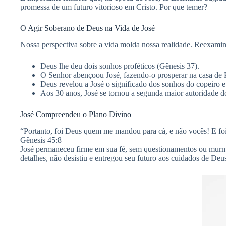
promessa de um futuro vitorioso em Cristo. Por que temer?
O Agir Soberano de Deus na Vida de José
Nossa perspectiva sobre a vida molda nossa realidade. Reexamine
Deus lhe deu dois sonhos proféticos (Gênesis 37).
O Senhor abençoou José, fazendo-o prosperar na casa de P
Deus revelou a José o significado dos sonhos do copeiro e
Aos 30 anos, José se tornou a segunda maior autoridade d
José Compreendeu o Plano Divino
“Portanto, foi Deus quem me mandou para cá, e não vocês! E foi 
Gênesis 45:8
José permaneceu firme em sua fé, sem questionamentos ou murm
detalhes, não desistiu e entregou seu futuro aos cuidados de D