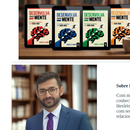
Sobre 
Com mai
conheci
literár
com seu
relacio