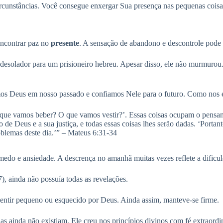
rcunstâncias. Você consegue enxergar Sua presença nas pequenas coisas
encontrar paz no
presente
. A sensação de abandono e descontrole pode 
a desolador para um prisioneiro hebreu. Apesar disso, ele não murmuro
os Deus em nosso passado e confiamos Nele para o futuro. Como nos e
ue vamos beber? O que vamos vestir?’. Essas coisas ocupam o pensamen
 de Deus e a sua justiça, e todas essas coisas lhes serão dadas. ‘Port
oblemas deste dia.’” – Mateus 6:31-34
edo e ansiedade. A descrença no amanhã muitas vezes reflete a dificul
, ainda não possuía todas as revelações.
e sentir pequeno ou esquecido por Deus. Ainda assim, manteve-se firme.
as ainda não existiam. Ele creu nos princípios divinos com fé extraordi