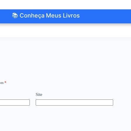
📚 Conheça Meus Livros
com
*
Site