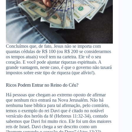
Concluímos que, de fato, Jesus não se importa com
quantas cédulas de R$ 100 (ou R$ 200 se considerarmos
os tempos atuais) você tem na carteira. Ele vê o seu
coração. E você pode ajuntar riquezas espirituais. A
grande vantagem, neste caso, é que o governo não taxará
impostos sobre este tipo de riqueza (que alívio!).
Ricos Podem Entrar no Reino do Céu?
Há pessoas que chegam ao extremo oposto de afirmar
que nenhum rico entrará na Nova Jerusalém. Não há
nenhuma base bíblica para tal afirmação, pelo contrário,
temos o exemplo do rei Davi que é citado no notável
versículo dos heróis da fé (Hebreus 11:32-34), contudo
sabemos que Davi foi muito rico. Ele foi um dos maiores
reis de Israel. Davi chega a ser descrito como um
“homem segundo o coração de Deus” (Atos 13:22).