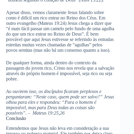
Apesar disso, vemos claramente Jesus falando sobre
como é difícil um rico entrar no Reino dos Céus. Em
outro evangelho (Mateus 19:24) Jesus chega a dizer que
“é mais fácil passar um camelo pelo fundo de uma agulha
do que um rico entrar no Reino de Deus”. É bem
provável que aqui Jesus estivesse se referindo às entradas
estreitas muitas vezes chamadas de “agulhas” pelos
povos semitas (mas não há um consenso quanto a isso).
De qualquer forma, ainda dentro do contexto da
passagem do jovem rico, Cristo nos revela que a salvação
através do próprio homem é impossível, seja rico ou seja
pobre.
Ao ouvirem isso, os discípulos ficaram perplexos e
perguntaram: “Neste caso, quem pode ser salvo?” Jesus
olhou para eles e respondeu: “Para o homem é
impossível, mas para Deus todas as coisas são
possíveis”. – Mateus 19:25,26
Conclusão
Entendemos que Jesus não leva em consideração a sua
riqueza ou pobreza material. Ele também nos deixa claro