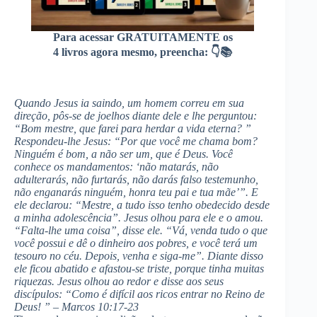
Para acessar GRATUITAMENTE os
4 livros agora mesmo, preencha: 👇📚
Quando Jesus ia saindo, um homem correu em sua
direção, pôs-se de joelhos diante dele e lhe perguntou:
“Bom mestre, que farei para herdar a vida eterna? ”
Respondeu-lhe Jesus: “Por que você me chama bom?
Ninguém é bom, a não ser um, que é Deus. Você
conhece os mandamentos: ‘não matarás, não
adulterarás, não furtarás, não darás falso testemunho,
não enganarás ninguém, honra teu pai e tua mãe’”. E
ele declarou: “Mestre, a tudo isso tenho obedecido desde
a minha adolescência”. Jesus olhou para ele e o amou.
“Falta-lhe uma coisa”, disse ele. “Vá, venda tudo o que
você possui e dê o dinheiro aos pobres, e você terá um
tesouro no céu. Depois, venha e siga-me”. Diante disso
ele ficou abatido e afastou-se triste, porque tinha muitas
riquezas. Jesus olhou ao redor e disse aos seus
discípulos: “Como é difícil aos ricos entrar no Reino de
Deus! ” – Marcos 10:17-23