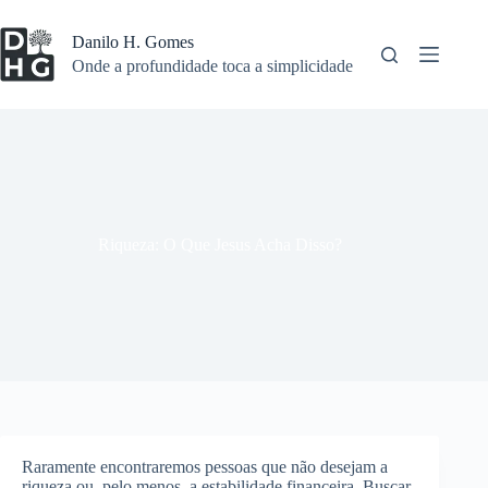
Pular
para
Danilo H. Gomes
o
Onde a profundidade toca a simplicidade
conteúdo
Riqueza: O Que Jesus Acha Disso?
Raramente encontraremos pessoas que não desejam a
riqueza ou, pelo menos, a estabilidade financeira. Buscar