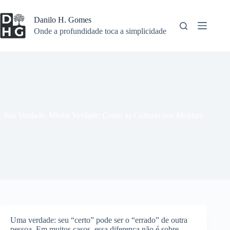
Pular
para
Danilo H. Gomes
o
Onde a profundidade toca a simplicidade
conteúdo
Sua Verdade, Minha Verdade: Como as Culturas nos Moldam
Uma verdade: seu “certo” pode ser o “errado” de outra
pessoa. Em muitos casos, essa diferença não é sobre