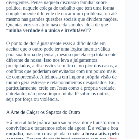
divergentes. Pense naquela discussão familiar sobre
política, naquele colega de trabalho que tem uma forma
completamente diferente de encarar um problema, ou até
mesmo nas grandes questões sociais que dividem nações.
Quantas vezes o atrito nasce da simples ideia de que
“
minha verdade é a única e irrefutável
“?
O ponto de dor é justamente esse: a dificuldade em
aceitar que o outro pode ter uma lógica interna válida
para sua forma de pensar, mesmo que ela seja totalmente
diferente da nossa. Isso nos leva a julgamentos
precipitados, a discussões sem fim e, no pior dos casos, a
conflitos que poderiam ser evitados com um pouco mais
de compreensão. A teimosia em impor a própria visão de
mundo gera estresse e relacionamentos desgastados. Eu,
particularmente, creio em Jesus como a própria verdade,
entretanto, não posso impor minha fé sobre os outros,
seja por força ou violência.
A Arte de Calçar os Sapatos do Outro
Há uma atitude prática para sanar essa dor e transformar a
convivência e trataremos sobre ela agora. É a velha e boa
empatia
, mas com uma pitada a mais:
a busca ativa pelo