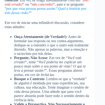
contexto
. Em vez de reagir imediatamente com um “
isso
está errado!
” ou “
não concordo!
“, pare e se pergunte:
“
por que essa pessoa pensa assim? Qual a história por
trás dessa visão?
“
Em vez de iniciar uma infindável discussão, considere
estas atitudes:
Ouça Atentamente (de Verdade!)
: Antes de
formular sua resposta ou seu contra-argumento,
dedique-se a entender o que o outro está realmente
dizendo. Não apenas as palavras, mas a emoção e
o raciocínio por trás delas.
Pergunte, Não Acuse
: Em vez de “
Você está
errado!
“, tente “
Você poderia me explicar um
pouco mais sobre o seu ponto de vista? O que te
leva a pensar assim?
“. Essas perguntas abrem
portas, em vez de fechá-las.
Busque o Contexto
: Lembre-se que a “verdade”
de alguém é moldada por suas experiências, sua
cultura, sua educação. Tente imaginar o cenário de
vida dessa pessoa. Uma atitude que para você
parece absurda pode fazer todo o sentido dentro da
vivência dela.
Valide a Perspectiva, Não Necessariamente o