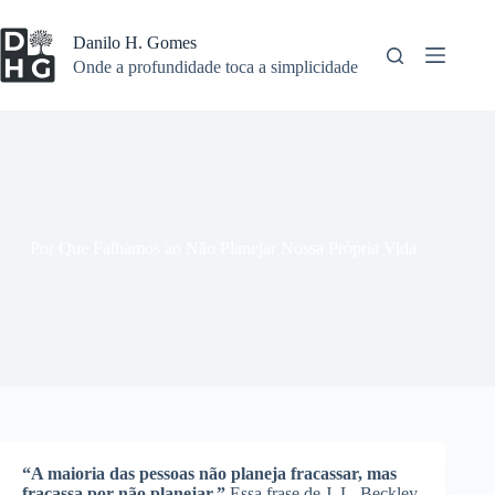
Pular
para
Danilo H. Gomes
o
Onde a profundidade toca a simplicidade
conteúdo
Por Que Falhamos ao Não Planejar Nossa Própria Vida
“A maioria das pessoas não planeja fracassar, mas
fracassa por não planejar.”
Essa frase de J. L. Beckley