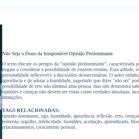
Não Seja o Dono da Insuportável Opinião Predominante
O texto discute os perigos da "opinião predominante", caracterizada p
negam a considerar a possibilidade de estarem erradas. Essa atitude, r
personalidade inflexível e a discussões desnecessárias. O autor enfati
ignorância e de adotar a humildade, sugerindo que dizer "não sei" pode
possibilidade de erro não diminui uma pessoa, mas sim demonstra sabe
opiniões e crenças não devem ser vistas como verdades absolutas, inc
limitações.
TAGS RELACIONADAS:
opinião dominante, ego, humildade, ignorância, reflexão, erro, crença
teimosia, orgulho, infelicidade, humildes, aceitação, aprendizado, filo
relacionamentos, crescimento pessoal.