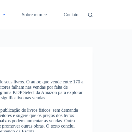
s
Sobre mim
Contato
e seus livros. O autor, que vende entre 170 a
tores falham nas vendas por falta de
programa KDP Select da Amazon para explorar
significativo nas vendas.
publicação de livros físicos, sem demanda
itores e sugere que os preços dos livros
s baixos podem aumentar as vendas. Outra
s e promover outras obras. O texto conclui
Vivendo da Escrita".