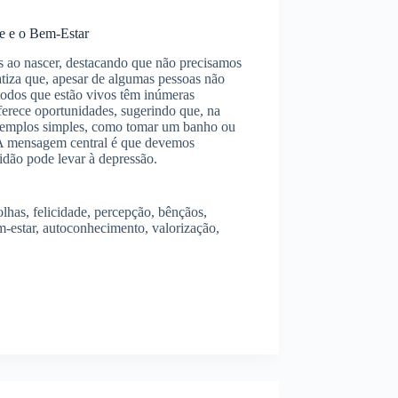
e e o Bem-Estar
s ao nascer, destacando que não precisamos
atiza que, apesar de algumas pessoas não
todos que estão vivos têm inúmeras
oferece oportunidades, sugerindo que, na
exemplos simples, como tomar um banho ou
. A mensagem central é que devemos
tidão pode levar à depressão.
olhas, felicidade, percepção, bênçãos,
m-estar, autoconhecimento, valorização,