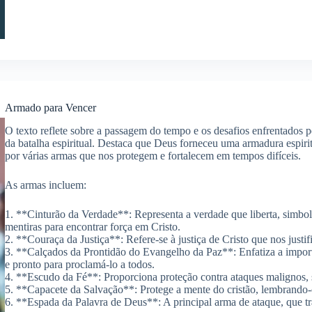
Armado para Vencer
O texto reflete sobre a passagem do tempo e os desafios enfrentados 
da batalha espiritual. Destaca que Deus forneceu uma armadura espirit
por várias armas que nos protegem e fortalecem em tempos difíceis.
As armas incluem:
1. **Cinturão da Verdade**: Representa a verdade que liberta, simbol
mentiras para encontrar força em Cristo.
2. **Couraça da Justiça**: Refere-se à justiça de Cristo que nos justif
3. **Calçados da Prontidão do Evangelho da Paz**: Enfatiza a impo
e pronto para proclamá-lo a todos.
4. **Escudo da Fé**: Proporciona proteção contra ataques malignos,
5. **Capacete da Salvação**: Protege a mente do cristão, lembrando-
6. **Espada da Palavra de Deus**: A principal arma de ataque, que t