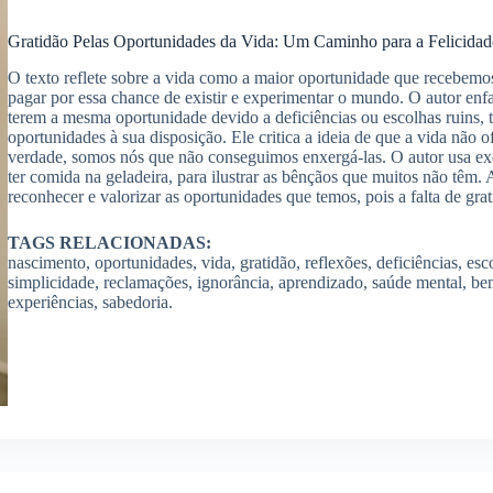
Gratidão Pelas Oportunidades da Vida: Um Caminho para a Felicidad
O texto reflete sobre a vida como a maior oportunidade que recebemo
pagar por essa chance de existir e experimentar o mundo. O autor enf
terem a mesma oportunidade devido a deficiências ou escolhas ruins, 
oportunidades à sua disposição. Ele critica a ideia de que a vida não 
verdade, somos nós que não conseguimos enxergá-las. O autor usa 
ter comida na geladeira, para ilustrar as bênçãos que muitos não têm
reconhecer e valorizar as oportunidades que temos, pois a falta de gra
TAGS RELACIONADAS:
nascimento, oportunidades, vida, gratidão, reflexões, deficiências, esc
simplicidade, reclamações, ignorância, aprendizado, saúde mental, be
experiências, sabedoria.