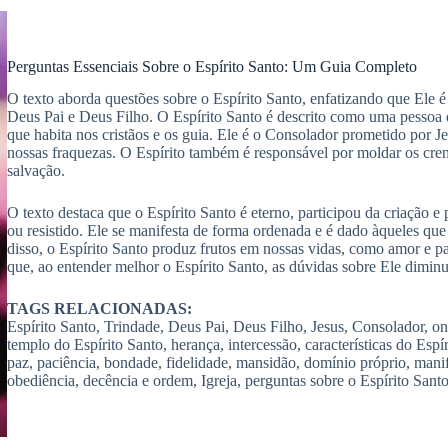
Perguntas Essenciais Sobre o Espírito Santo: Um Guia Completo
O texto aborda questões sobre o Espírito Santo, enfatizando que Ele é
Deus Pai e Deus Filho. O Espírito Santo é descrito como uma pessoa di
que habita nos cristãos e os guia. Ele é o Consolador prometido por J
nossas fraquezas. O Espírito também é responsável por moldar os cren
salvação.
O texto destaca que o Espírito Santo é eterno, participou da criação e
ou resistido. Ele se manifesta de forma ordenada e é dado àqueles q
disso, o Espírito Santo produz frutos em nossas vidas, como amor e pa
que, ao entender melhor o Espírito Santo, as dúvidas sobre Ele dimin
TAGS RELACIONADAS:
Espírito Santo, Trindade, Deus Pai, Deus Filho, Jesus, Consolador, oni
templo do Espírito Santo, herança, intercessão, características do Espír
paz, paciência, bondade, fidelidade, mansidão, domínio próprio, manife
obediência, decência e ordem, Igreja, perguntas sobre o Espírito Santo