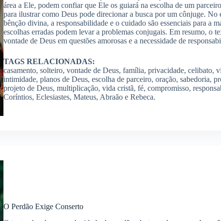
área a Ele, podem confiar que Ele os guiará na escolha de um parceir
para ilustrar como Deus pode direcionar a busca por um cônjuge. No 
bênção divina, a responsabilidade e o cuidado são essenciais para a
escolhas erradas podem levar a problemas conjugais. Em resumo, o tex
vontade de Deus em questões amorosas e a necessidade de responsabil
TAGS RELACIONADAS:
casamento, solteiro, vontade de Deus, família, privacidade, celibato,
intimidade, planos de Deus, escolha de parceiro, oração, sabedoria, p
projeto de Deus, multiplicação, vida cristã, fé, compromisso, responsa
Coríntios, Eclesiastes, Mateus, Abraão e Rebeca.
O Perdão Exige Conserto