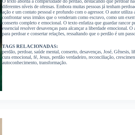
O texto aborda a complexidade do perdão, destacando que perdoar não
diferentes níveis de ofensas. Embora muitas pessoas já tenham perdo
ação e um contato pessoal e profundo com o agressor. O autor utiliza a
confrontar seus irmãos que o venderam como escravo, como um exem
conserto completo e emocional. O texto enfatiza que guardar rancor pr
essencial resolver desavenças para alcançar a liberdade emocional. O 
para perdoar e consertar relações, ressaltando que o perdão é um passo
TAGS RELACIONADAS:
perdão, perdoar, saúde mental, conserto, desavenças, José, Gênesis, lib
cura emocional, fé, Jesus, perdão verdadeiro, reconciliação, cresciment
autoconhecimento, transformação.