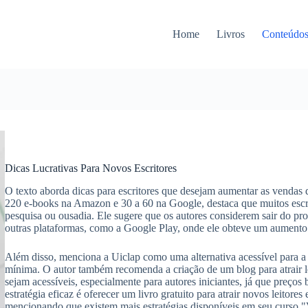
Home
Livros
Conteúdo
Dicas Lucrativas Para Novos Escritores
O texto aborda dicas para escritores que desejam aumentar as vendas d
220 e-books na Amazon e 30 a 60 na Google, destaca que muitos escri
pesquisa ou ousadia. Ele sugere que os autores considerem sair do 
outras plataformas, como a Google Play, onde ele obteve um aumento 
Além disso, menciona a Uiclap como uma alternativa acessível para a 
mínima. O autor também recomenda a criação de um blog para atrair le
sejam acessíveis, especialmente para autores iniciantes, já que preço
estratégia eficaz é oferecer um livro gratuito para atrair novos leitore
mencionando que existem mais estratégias disponíveis em seu curso "