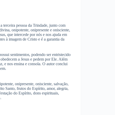
 a terceira pessoa da Trindade, junto com
vina, onipotente, onipresente e onisciente,
esus, que intercede por nós e nos ajuda em
tes à imagem de Cristo e é a garantia da
 possui sentimentos, podendo ser entristecido
ue obedecem a Jesus e pedem por Ele. Além
z, e nos ensina e consola. O autor conclui
uem.
potente, onipresente, onisciente, salvação,
ito Santo, frutos do Espírito, amor, alegria,
stação do Espírito, dons espirituais,
.